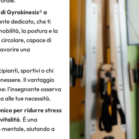
urale.
i di Gyrokinesis® a
ante dedicato, che ti
obilità, la postura e la
 circolare, capace di
 favorire una
pianti, sportivi o chi
enessere. Il vantaggio
one: l’insegnante osserva
a alle tue necessità.
nico per ridurre stress
vitalità
. È una
lo mentale, aiutando a