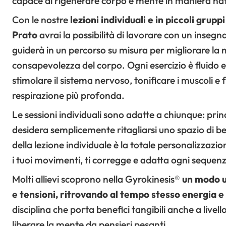
capace di rigenerare corpo e mente in maniera nat
Con le nostre
lezioni individuali e in piccoli grupp
Prato
avrai la possibilità di lavorare con un insegn
guiderà in un percorso su misura per migliorare la m
consapevolezza del corpo. Ogni esercizio è fluido e
stimolare il sistema nervoso, tonificare i muscoli e
respirazione più profonda.
Le sessioni individuali sono adatte a chiunque: princi
desidera semplicemente ritagliarsi uno spazio di b
della lezione individuale è la totale personalizzazi
i tuoi movimenti, ti corregge e adatta ogni sequenz
Molti allievi scoprono nella Gyrokinesis®
un modo u
e tensioni, ritrovando al tempo stesso energia e 
disciplina che porta benefici tangibili anche a livel
liberare la mente da pensieri pesanti.