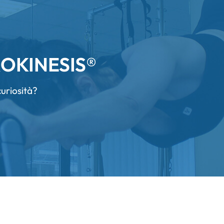
ROKINESIS®
uriosità?