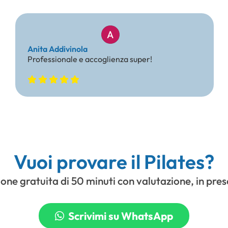
hmann
Valentina Martini
rato e gestito da veri
Lo studio Anima Pi
. Gruppi piccoli che permettono ad
riferimento fonda
re seguito a modo...
fisico e mentale. 
Vuoi provare il Pilates?
ione gratuita di 50 minuti con valutazione, in pre
Scrivimi su WhatsApp